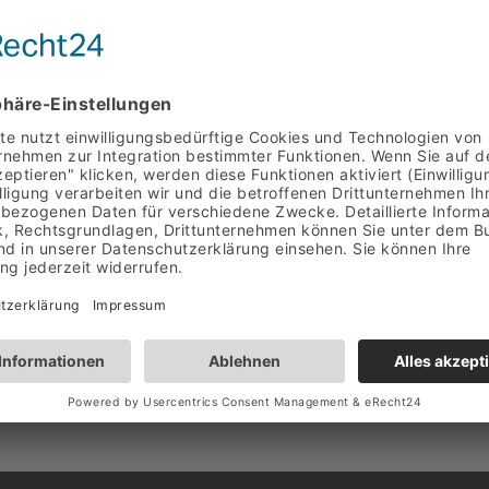
Spamigel Poli
it nur für Kunden von
Die
Spamigel-Policy
besch
Löschung von IP-Adresse
Reputationsdatenbank.