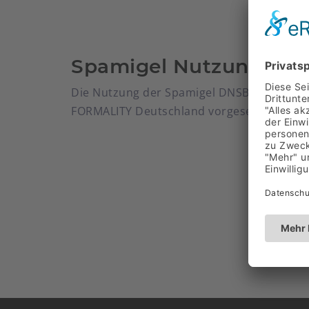
Spamigel Nutzung
Die Nutzung der Spamigel DNSBL ist derze
FORMALITY Deutschland vorgesehen.