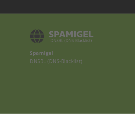
Spamigel
DNSBL (DNS-Blacklist)